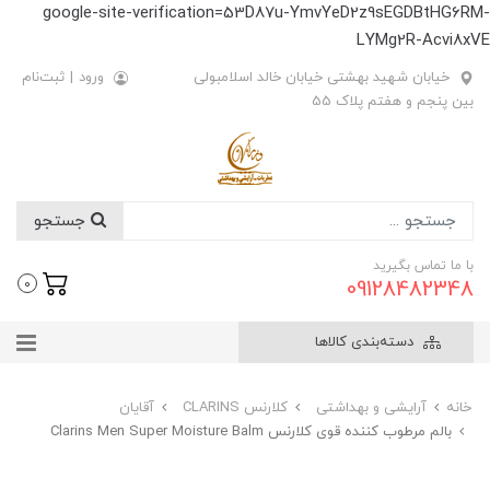
google-site-verification=53D87u-YmvYeD2z9sEGDBtHG6RM-
LYMg2R-Acvi8xVE
خیابان شهید بهشتی خیابان خالد اسلامبولی
ورود
|
ثبت‌نام
بین پنجم و هفتم پلاک 55
جستجو
با ما تماس بگیرید
09128482348
0
دسته‌بندی کالاها
خانه
آرایشی و بهداشتی
کلارنس CLARINS
آقایان
بالم مرطوب کننده قوی کلارنس Clarins Men Super Moisture Balm