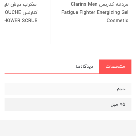
مردانه کلارنس Clarins Men
اسکراب دوش لایه ب
Fatigue Fighter Energizing Gel
کلارنس UCHE
 SHOWER SCRUB
Cosmetic
مشخصات
دیدگاه‌ها
حجم
75 میل