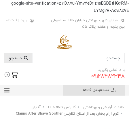
google-site-verification=53D87u-YmvYeD2z9sEGDBtHG6RM-
LYMg2R-Acvi8xVE
خیابان شهید بهشتی خیابان خالد اسلامبولی
ورود
|
ثبت‌نام
بین پنجم و هفتم پلاک 55
جستجو
با ما تماس بگیرید
09128482348
0
دسته‌بندی کالاها
خانه
آرایشی و بهداشتی
کلارنس CLARINS
آقایان
کرم آرام بخش بعد از اصلاح کلارنس Clarins After Shave Soother