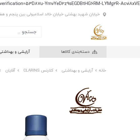
e-verification=53D87u-YmvYeD2z9sEGDBtHG6RM-LYMg2R-Acvi8xVE
خیابان شهید بهشتی خیابان خالد اسلامبولی بین پنجم و هفتم
دسته‌بندی کالاها
آرایشی و بهداشتی
خانه
آرایشی و بهداشتی
کلارنس CLARINS
آقایان