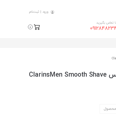
ورود
|
ثبت‌نام
ما تماس بگیرید
091284823
0
ژل اصلاح اسموث آقایان کلارنس ClarinsMen Smooth Shave
محصول