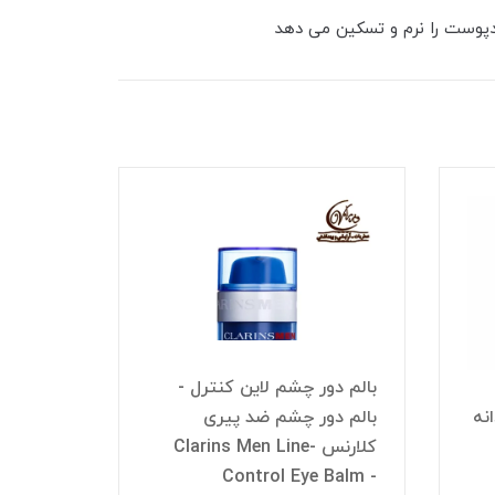
پوست را نرم و تسکین می دهد
بالم دور چشم لاین کنترل -
نه
بالم دور چشم ضد پیری
کلارنس Clarins Men Line-
کرم آرا
Control Eye Balm -