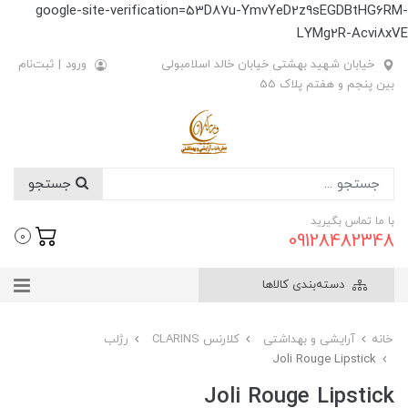
google-site-verification=53D87u-YmvYeD2z9sEGDBtHG6RM-
LYMg2R-Acvi8xVE
خیابان شهید بهشتی خیابان خالد اسلامبولی
ورود
|
ثبت‌نام
بین پنجم و هفتم پلاک 55
جستجو
با ما تماس بگیرید
09128482348
0
دسته‌بندی کالاها
خانه
آرایشی و بهداشتی
کلارنس CLARINS
رژلب
Joli Rouge Lipstick
Joli Rouge Lipstick