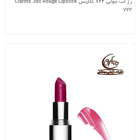
رژ لب جولی 722 کلارنس Clarins Joli Rouge Lipstick
722