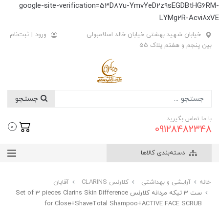
google-site-verification=53D87u-YmvYeD2z9sEGDBtHG6RM-
LYMg2R-Acvi8xVE
خیابان شهید بهشتی خیابان خالد اسلامبولی
ورود
|
ثبت‌نام
بین پنجم و هفتم پلاک 55
جستجو
با ما تماس بگیرید
09128482348
0
دسته‌بندی کالاها
خانه
آرایشی و بهداشتی
کلارنس CLARINS
آقایان
ست 3 تیکه مردانه کلارنس Set of 3 pieces Clarins Skin Difference
for Close+ShaveTotal Shampoo+ACTIVE FACE SCRUB