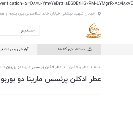
e-verification=53D87u-YmvYeD2z9sEGDBtHG6RM-LYMg2R-Acvi8xVE
خیابان شهید بهشتی خیابان خالد اسلامبولی بین پنجم و هفتم
دسته‌بندی کالاها
آرایشی و بهداشتی
خانه
عطر و ادکلن
عطر ادکلن پرنسس مارینا دو بوربون Princesse marina de bourbon
عطر ادکلن پرنسس مارینا دو بوربون ncesse marina de bourbon