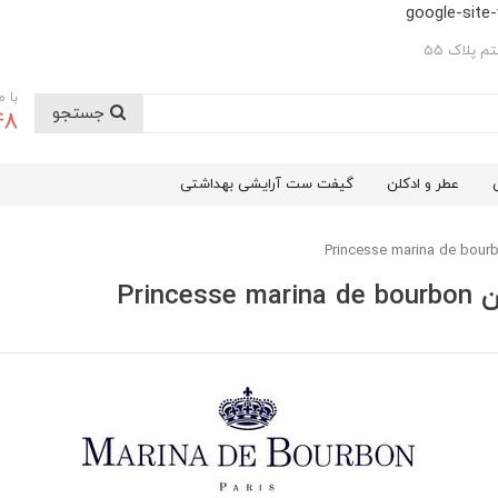
google-sit
 پلاک 55
با 
جستجو
48
عطر و ادکلن
گیفت ست آرایشی بهداشتی
Pri