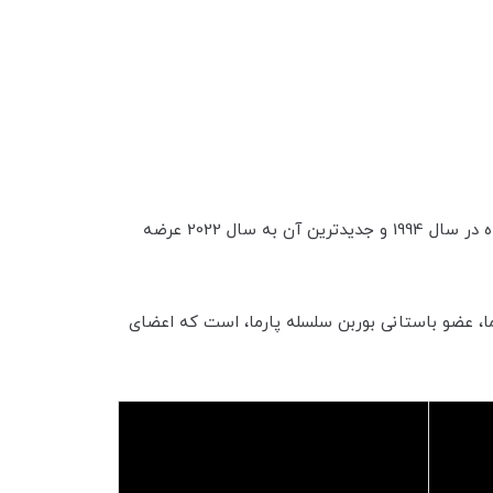
طراح پرنسس مارینا دی بوربون دارای 56 عطر است که در دایره المعارف بویایی ما فهرست شده است. قدیمی ترین ساخته شده در سال 1994 و جدیدترین آن به سال 2022 عرضه
، عضو باستانی بوربن سلسله پارما، است که اعضای