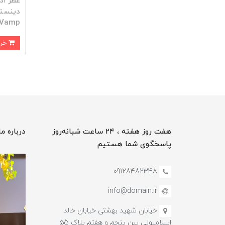
عطر اد
 Vamp
خرید
هفت روز هفته ، ۲۴ ساعت شبانه‌روز
درباره ما
پاسخگوی شما هستیم
09128482348
info@domain.ir
خیابان شهید بهشتی خیابان خالد
اسلامبولی بین پنجم و هفتم پلاک 55