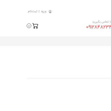
ورود
|
ثبت‌نام
ما تماس بگیرید
091284823
0