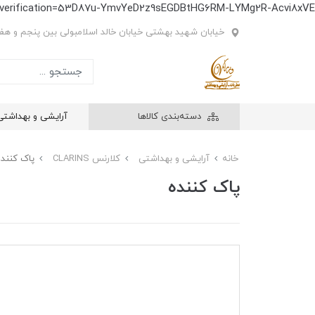
e-verification=53D87u-YmvYeD2z9sEGDBtHG6RM-LYMg2R-Acvi8xVE
خیابان شهید بهشتی خیابان خالد اسلامبولی بین پنجم و هفتم
دسته‌بندی کالاها
آرایشی و بهداشتی
خانه
آرایشی و بهداشتی
کلارنس CLARINS
پاک کننده
پاک کننده