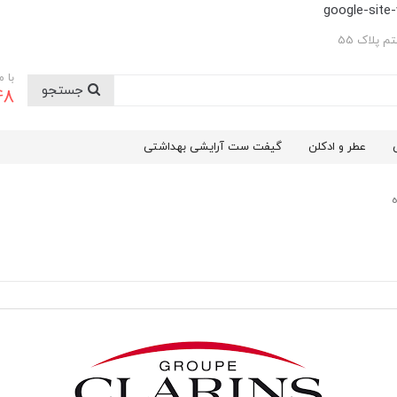
google-sit
 پلاک 55
با 
جستجو
48
عطر و ادکلن
گیفت ست آرایشی بهداشتی