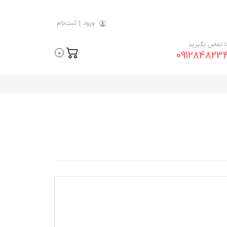
ورود
|
ثبت‌نام
ما تماس بگیرید
091284823
0