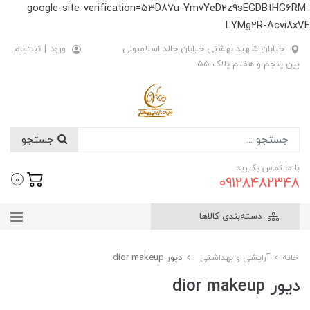
google-site-verification=53D87u-YmvYeD2z9sEGDBtHG6RM-
LYMg2R-Acvi8xVE
خیابان شهید بهشتی خیابان خالد اسلامبولی
ورود
|
ثبت‌نام
بین پنجم و هفتم پلاک 55
جستجو
با ما تماس بگیرید
09128482348
0
دسته‌بندی کالاها
خانه
آرایشی و بهداشتی
دیور dior makeup
دیور dior makeup