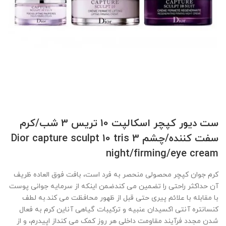
ست دیور کپچر اسکالپت 10 تریس 3 شب/کرم
سفت کننده/چشم Dior capture sculpt 10 tris 3
night/firming/eye cream
کرم جوان کپچر محصولی منحصر به فرد است، بافت فوق العاده ظریف
آن حداکثر راحتی را تضمین می کندضمن اینکه از سرمایه جوانی پوست
با مقابله با علائم پیری حتی قبل از ظهور محافظت می کند.به لطف
کنسانتره آنتی اکسیدان عنبیه و ترکیبات گیاهی آناین کرم به فعال
شدن مجدد فرآیند مقاومت داخلی هر روز کمک می کنداز اپیدرم، و از