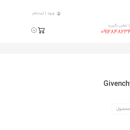
ورود
|
ثبت‌نام
ما تماس بگیرید
091284823
0
محصول