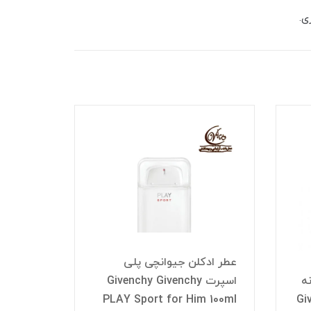
عطر ادکلن جیوانچی پلی
ه
اسپرت Givenchy Givenchy
Give
PLAY Sport for Him 100ml
عطر ادک