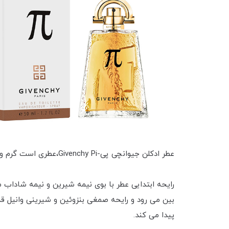
عطر ادکلن جیوانچی پی-Givenchy Pi،عطری است گرم و شیرین، صمغی و تلخ و بسیار جذاب و دوست داشتنی.
رایحه ابتدایی عطر با بوی نیمه شیرین و نیمه شاداب 
بین می رود و رایحه صمغی بنزوئین و شیرینی وانیل ق
پیدا می کند.