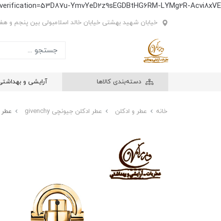
e-verification=53D87u-YmvYeD2z9sEGDBtHG6RM-LYMg2R-Acvi8xVE
خیابان شهید بهشتی خیابان خالد اسلامبولی بین پنجم و هفتم
دسته‌بندی کالاها
آرایشی و بهداشتی
خانه
عطر و ادکلن
عطر ادکلن جیونچی givenchy
عطر ادک