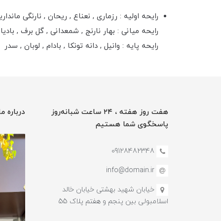
رایحه اولیه : رزماری , نعناع , ریحان , نارنگی مانداری
رایحه میانی : بهار نارنج , شمعدانی , گل برف , بادی
رایحه پایه : وانیل , دانه تونکا , بادام , لوبان , سدر
هفت روز هفته ، ۲۴ ساعت شبانه‌روز
درباره ما
پاسخگوی شما هستیم
09128482348
info@domain.ir
خیابان شهید بهشتی خیابان خالد
اسلامبولی بین پنجم و هفتم پلاک 55