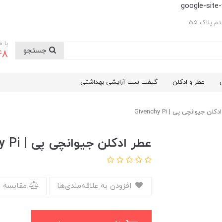
google-sit
 پلاک 55
با 
جستجو
48
عطر و ادکلن
گیفت ست آرایشی بهداشتی
لن جیوانچی پی | Givenchy Pi
عطر ادکلن جیوانچی پی | Givenchy Pi
افزودن به علاقه‌مندی‌ها
مقایسه 