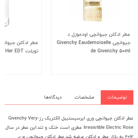
عطر ادکلن جیوانچی اودموزل د
جیوانچی Givenchy Eaudemoiselle
عطر ادکلن جیوانچی 
de Givenchy 50ml
تویلت Givenchy Play For Her EDT
توضیحات
مشخصات
دیدگاه‌ها
عطر ادکلن جیوانچی وری ایرسیستیبل الکتریک رز-Givenchy Very
Irresistible Electric Rose عطری است خنک و تند.این عطر در سال
2012 به بازار عطر و ادکلن عرضه شد.عطر ادکلن جیوانچی وری