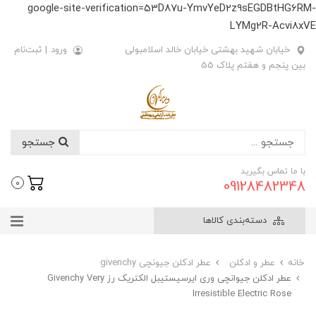
google-site-verification=53D87u-YmvYeD2z9sEGDBtHG6RM-
LYMg2R-Acvi8xVE
خیابان شهید بهشتی خیابان خالد اسلامبولی
ورود
|
ثبت‌نام
بین پنجم و هفتم پلاک 55
جستجو
با ما تماس بگیرید
09128482348
0
دسته‌بندی کالاها
خانه
عطر و ادکلن
عطر ادکلن جیونچی givenchy
عطر ادکلن جیوانچی وری ایرسیستیبل الکتریک رز Givenchy Very
Irresistible Electric Rose