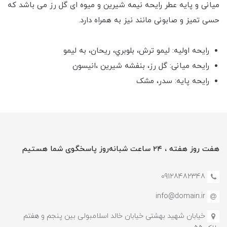
میانی و پایه عطر رایحه نیمه شیرین و میوه ای گل رز می باشد که
حسی تمیز و صابونی مانند نیز به همراه دارد.
رایحه اولیه: ليمو ترش، بلوبري، ريحان، به ليمو
رایحه میانی: گل رز، بنفشه شيرين ،انيسون
رایحه پایه: سدر، مشک
هفت روز هفته ، ۲۴ ساعت شبانه‌روز پاسخگوی شما هستیم
09128482348
info@domain.ir
خیابان شهید بهشتی خیابان خالد اسلامبولی بین پنجم و هفتم