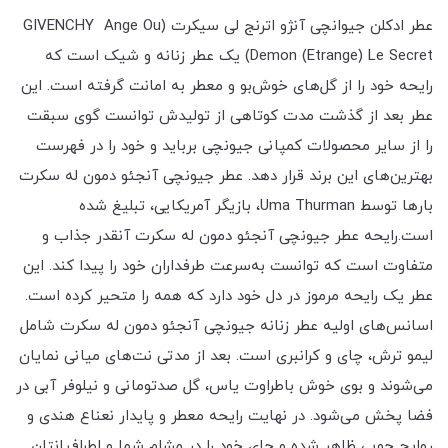
عطر ادکلن جیوانچی آنژو اترنج لی سیکرت (GIVENCHY Ange Ou
Demon (Etrange) Le Secret) یک عطر زنانه و شیک است که
رایحه خود را از گل‌های خوش‌بو و معطر به امانت گرفته است. این
عطر بعد از گذشت مدت کوتاهی از تولیدش توانست گوی سبقت
را از سایر محصولات کمپانی جیونچی برباید و خود را در فهرست
بهترین‌های این برند قرار دهد. عطر جیونچی آنجئو دمون له سکرت
بارها توسط Uma Thurman، بازیگر آمریکایی، تبلیغ شده
است.رایحه عطر جیونچی آنجئو دمون له سکرت آنقدر جذاب و
متفاوت است که توانست به‌سرعت طرفداران خود را پیدا کند. این
عطر یک رایحه مرموز در دل خود دارد که همه را متحیر کرده است.
اسانس‌های اولیه عطر زنانه جیونچی آنجئو دمون له سکرت شامل
لیمو ترش، چای و کرانبری است. بعد از مدتی نت‌های میانی نمایان
می‌شوند و بوی خوش باطراوت یاس، گل صدتومانی و نیلوفر آبی در
فضا پخش می‌شود. در نهایت رایحه معطر و پایدار نعناع هندی و
روایح چوبی ظاهر شده و جای خود را در مشام شما و اطرافیانتان