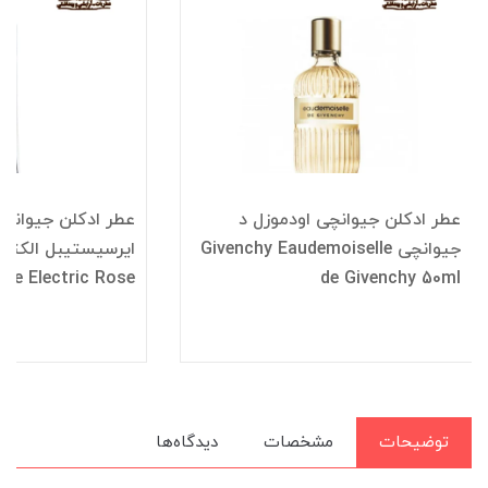
عطر ادکلن جیوانچی اودموزل د
عطر ادکلن جیوانچ
جیوانچی Givenchy Eaudemoiselle
ible Electric Rose
de Givenchy 50ml
توضیحات
مشخصات
دیدگاه‌ها