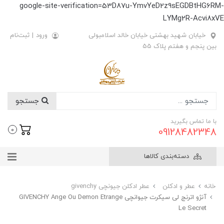
google-site-verification=53D87u-YmvYeD2z9sEGDBtHG6RM-
LYMg2R-Acvi8xVE
خیابان شهید بهشتی خیابان خالد اسلامبولی
ورود
|
ثبت‌نام
بین پنجم و هفتم پلاک 55
جستجو
با ما تماس بگیرید
09128482348
0
دسته‌بندی کالاها
خانه
عطر و ادکلن
عطر ادکلن جیونچی givenchy
آنژو اترنج لی سیکرت جیوانچی GIVENCHY Ange Ou Demon Etrange
Le Secret