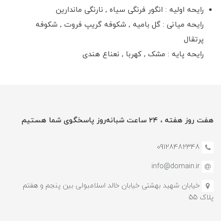
رایحه اولیه : انگور فرنگی سیاه , نارنگی ماندارین
رایحه میانی : گل بامیه , شکوفه گریپ فروت , شکوفه
پرتقال
رایحه پایه : مشک , کهربا , نعناع هندی
هفت روز هفته ، ۲۴ ساعت شبانه‌روز پاسخگوی شما هستیم
09128482348
info@domain.ir
خیابان شهید بهشتی خیابان خالد اسلامبولی بین پنجم و هفتم
پلاک 55