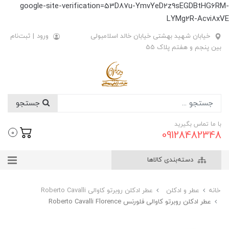
google-site-verification=53D87u-YmvYeD2z9sEGDBtHG6RM-
LYMg2R-Acvi8xVE
خیابان شهید بهشتی خیابان خالد اسلامبولی
ورود
|
ثبت‌نام
بین پنجم و هفتم پلاک 55
جستجو
با ما تماس بگیرید
09128482348
0
دسته‌بندی کالاها
خانه
عطر و ادکلن
عطر ادکلن روبرتو کاوالی Roberto Cavalli
عطر ادکلن روبرتو کاوالی فلورنس Roberto Cavalli Florence