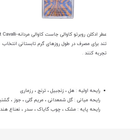
تند برای مصرف در طول روزهای گرم تابستانی انتخاب
تجربه کنند .
رايحه اوليه : هل ، زنجبيل ، ترنج ، رزماری
رايحه ميانی : گل شمعدانی ، مريم گلی ، جوز ، گشني
رايحه پايه : مشک ، چوب گاياک ، سدر ، نعناع هندی