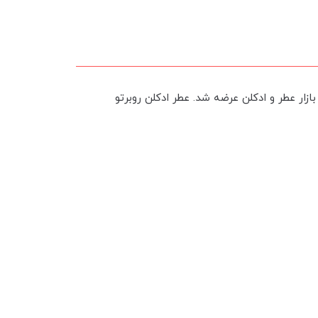
وبرتو کاوالی جاست کاوالی مردانه-Roberto Cavalli Just Cavalli عطری است خنک و تند. این عطر در سال 2004 به بازار عطر و ادکلن عرضه شد. عطر ادکلن روبرتو