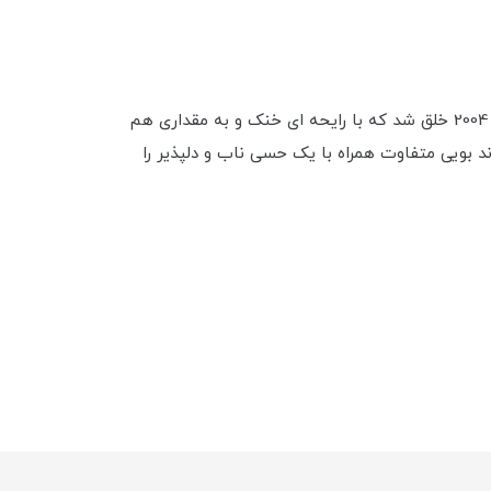
عطر ادکلن روبرتو کاوالی جاست کاوالی مردانه-Roberto Cavalli Just Cavalli، توسط شخصی به نام Jean Charles Niel در سال 2004 خلق شد که با رایحه ای خنک و به مقداری هم
بویی متفاوت همراه با یک حسی ناب و دلپذیر را