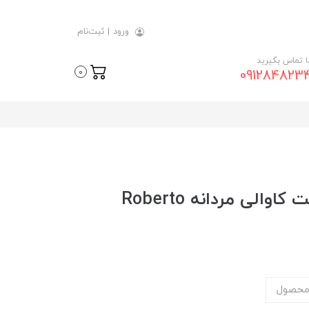
ورود
|
ثبت‌نام
ما تماس بگیرید
091284823
0
عطر ادکلن روبرتو کاوالی جاست کاوالی مردانه Roberto
محصول