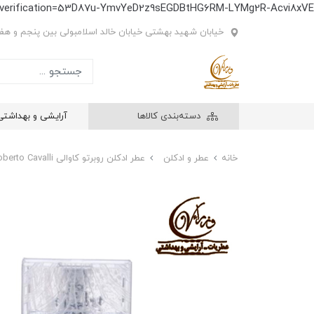
e-verification=53D87u-YmvYeD2z9sEGDBtHG6RM-LYMg2R-Acvi8xVE
خیابان شهید بهشتی خیابان خالد اسلامبولی بین پنجم و هفتم
دسته‌بندی کالاها
آرایشی و بهداشتی
خانه
عطر و ادکلن
عطر ادکلن روبرتو کاوالی Roberto Cavalli