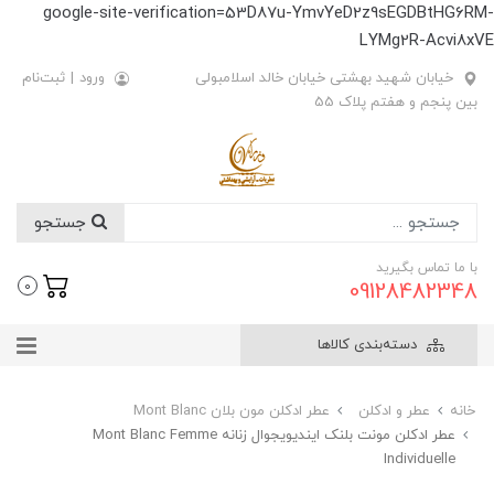
google-site-verification=53D87u-YmvYeD2z9sEGDBtHG6RM-
LYMg2R-Acvi8xVE
خیابان شهید بهشتی خیابان خالد اسلامبولی
ورود
|
ثبت‌نام
بین پنجم و هفتم پلاک 55
جستجو
با ما تماس بگیرید
09128482348
0
دسته‌بندی کالاها
خانه
عطر و ادکلن
عطر ادکلن مون بلان Mont Blanc
عطر ادکلن مونت بلنک ایندیویجوال زنانه Mont Blanc Femme
Individuelle