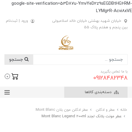
google-site-verification=53D87u-YmvYeD2z9sEGDBtHG6RM-
LYMg2R-Acvi8xVE
خیابان شهید بهشتی خیابان خالد اسلامبولی
ورود
|
ثبت‌نام
بین پنجم و هفتم پلاک 55
جستجو
با ما تماس بگیرید
09128482348
0
دسته‌بندی کالاها
خانه
عطر و ادکلن
عطر ادکلن مون بلان Mont Blanc
عطر مونت بلانک لجند Mont Blanc Legend 200ml