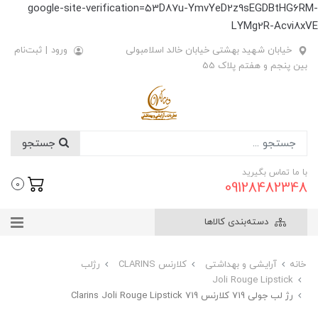
google-site-verification=53D87u-YmvYeD2z9sEGDBtHG6RM-
LYMg2R-Acvi8xVE
خیابان شهید بهشتی خیابان خالد اسلامبولی
ورود
|
ثبت‌نام
بین پنجم و هفتم پلاک 55
جستجو
با ما تماس بگیرید
09128482348
0
دسته‌بندی کالاها
خانه
آرایشی و بهداشتی
کلارنس CLARINS
رژلب
Joli Rouge Lipstick
رژ لب جولی 719 کلارنس Clarins Joli Rouge Lipstick 719