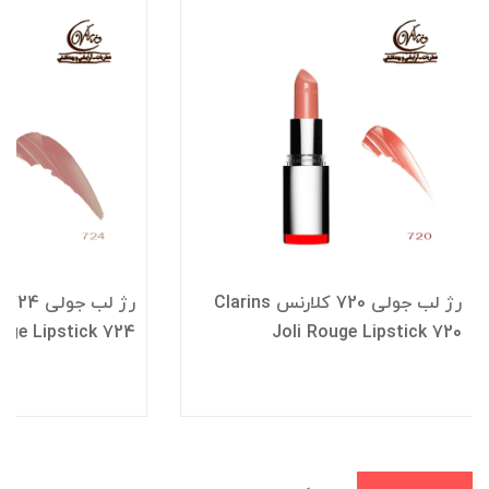
رژ لب جولی 720 کلارنس Clarins
ouge Lipstick 724
Joli Rouge Lipstick 720