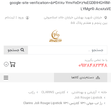
google-site-verification=53D87u-YmvYeD2z9sEGDBtHG6RM-
LYMg2R-Acvi8xVE
خیابان شهید بهشتی خیابان خالد اسلامبولی
ورود
|
ثبت‌نام
بین پنجم و هفتم پلاک 55
جستجو
با ما تماس بگیرید
09128482348
0
دسته‌بندی کالاها
خانه
آرایشی و بهداشتی
کلارنس CLARINS
رژلب
Joli Rouge Lipstick
رژ لب جولی 731 کلارنس Clarins Joli Rouge Lipstick 731