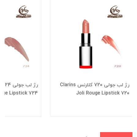
رژ لب جولی 720 کلارنس Clarins
ouge Lipstick 724
Joli Rouge Lipstick 720