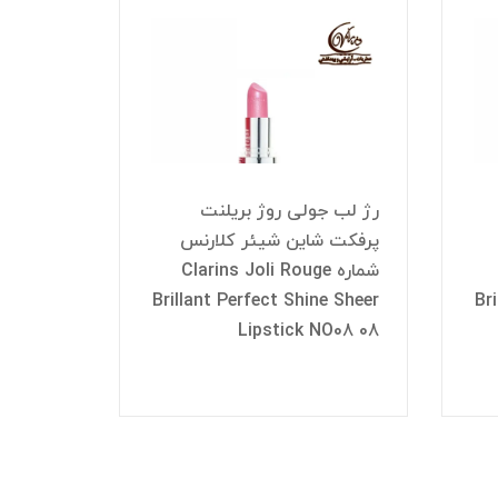
رژ لب جولی روژ بریلنت
رژ لب ج
پرفکت شاین شیئر کلارنس
پرفکت ش
شماره Clarins Joli Rouge
شم
e Sheer
Brillant Perfect Shine Sheer
Br
NO05 05
Lipstick NO08 08