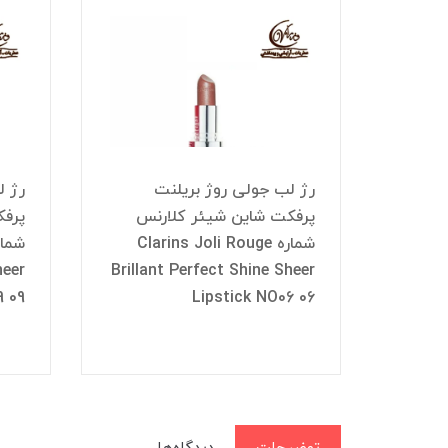
رژ لب جولی روژ بریلنت
رژ ل
نس
پرفکت شاین شیئر کلارنس
پرفک
Cla
شماره Clarins Joli Rouge
heer
Brillant Perfect Shine Sheer
Brilla
9 09
Lipstick NO06 06