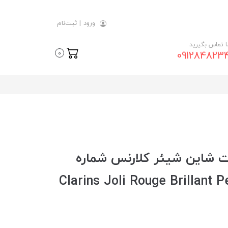
ورود
|
ثبت‌نام
ما تماس بگیرید
091284823
0
ت شاین شیئر کلارنس شماره
Clarins Joli Rouge Brillant P