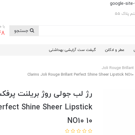
google-sit
 پلاک 55
با 
جستجو
48
عطر و ادکلن
گیفت ست آرایشی بهداشتی
Joli Rouge Brillant
رژ لب جولی روژ بریلنت پرفک
erfect Shine Sheer Lipstick
NO10 10