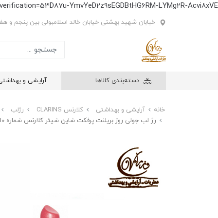
e-verification=53D87u-YmvYeD2z9sEGDBtHG6RM-LYMg2R-Acvi8xVE
خیابان شهید بهشتی خیابان خالد اسلامبولی بین پنجم و هفتم
دسته‌بندی کالاها
آرایشی و بهداشتی
خانه
آرایشی و بهداشتی
کلارنس CLARINS
رژلب
رژ لب جولی روژ بریلنت پرفکت شاین شیئر کلارنس شماره Clarins Joli Rouge Brillant Perfect Shine Sheer Lipstick NO10 10