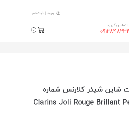
ورود
|
ثبت‌نام
ما تماس بگیرید
091284823
0
ت شاین شیئر کلارنس شماره
Clarins Joli Rouge Brillant P