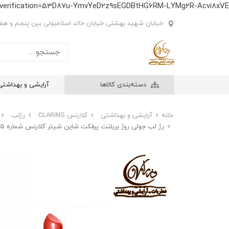
e-verification=53D87u-YmvYeD2z9sEGDBtHG6RM-LYMg2R-Acvi8xVE
خیابان شهید بهشتی خیابان خالد اسلامبولی بین پنجم و هفتم
دسته‌بندی کالاها
آرایشی و بهداشتی
خانه
آرایشی و بهداشتی
کلارنس CLARINS
رژلب
رژ لب جولی روژ بریلنت پرفکت شاین شیئر کلارنس شماره Clarins Joli Rouge Brillant Perfect Shine Sheer Lipstick NO05 05