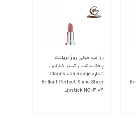
رژ لب جولی روژ بریلنت
رژ لب ج
پرفکت شاین شیئر کلارنس
پرفکت ش
شماره Clarins Joli Rouge
شم
e Sheer
Brillant Perfect Shine Sheer
Br
NO08 08
Lipstick NO04 04