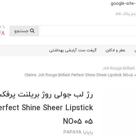
google-sit
 پلاک 55
با 
جستجو
48
عطر و ادکلن
گیفت ست آرایشی بهداشتی
Joli Rouge Brillant
رژ لب جولی روژ بریلنت پرفک
erfect Shine Sheer Lipstick
NO05 05
پاپایا PAPAYA