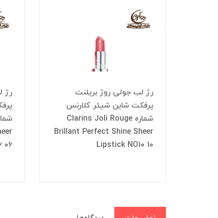
رژ لب جولی روژ بریلنت
رژ ل
نس
پرفکت شاین شیئر کلارنس
پرفک
Cla
شماره Clarins Joli Rouge
heer
Brillant Perfect Shine Sheer
Brilla
6 06
Lipstick NO10 10