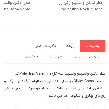
عطر ادکلن والنتینو راکن رز |
عطر ادکلن والنتینو د
Donna Rosa Verde
Valentino Rock’n Rose
توضیحات
رایحه
ترکیبات اصلی
لینک های مرتبط
مشخصات
دیدگاه‌ها
عطر ادکلن والنتینو والنتینا سه گل-Valentino Valentina،که
توسط Olivier Cresp در سال ۲۰۱۱ خلق شد، الهام گرفته از سبک و
ذائقه ی ایتالیایی است و رمانتیک ، جذاب و سرشار از بوی خوش
روزهای بهاری و شکوفه ها می باشد.