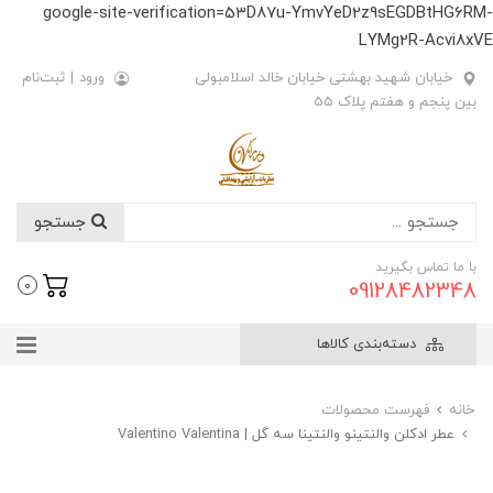
google-site-verification=53D87u-YmvYeD2z9sEGDBtHG6RM-
LYMg2R-Acvi8xVE
خیابان شهید بهشتی خیابان خالد اسلامبولی
ورود
|
ثبت‌نام
بین پنجم و هفتم پلاک 55
جستجو
با ما تماس بگیرید
09128482348
0
دسته‌بندی کالاها
خانه
فهرست محصولات
عطر ادکلن والنتینو والنتینا سه گل | Valentino Valentina