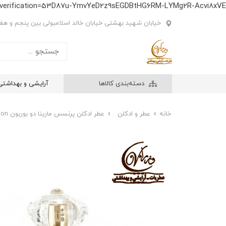
e-verification=53D87u-YmvYeD2z9sEGDBtHG6RM-LYMg2R-Acvi8xVE
خیابان شهید بهشتی خیابان خالد اسلامبولی بین پنجم و هفتم
دسته‌بندی کالاها
آرایشی و بهداشتی
خانه
عطر و ادکلن
عطر ادکلن پرنسس مارینا دو بوربون Princesse marina de bourbon