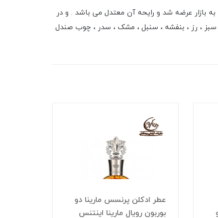
 دو بوربون به بازار عرضه شد و رایحه آن معتدل می باشد . و در
 سبز ، رز ، بنفشه ، سنبل ، مشک ، سدر ، چوب صندل
عطر ادکلن پرنسس مارینا دو
بوربون رویال مارینا اینتنس
عطر ادک