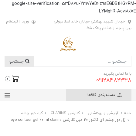
google-site-verification=53D87u-YmvYeD2z9sEGDBtHG6RM-
LYMg2R-Acvi8xVE
خیابان شهید بهشتی خیابان خالد اسلامبولی
ورود
|
ثبت‌نام
بین پنجم و هفتم پلاک 55
جستجو
با ما تماس بگیرید
09128482348
0
دسته‌بندی کالاها
خانه
آرایشی و بهداشتی
کلارنس CLARINS
کرم دور چشم
ژل دور چشم آی کانتور 20 میل کلارنس eye contour gel 20 ml clarins