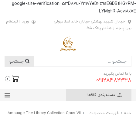
google-site-verification=53D87u-YmvYeD2z9sEGDBtHG6RM-
LYMg2R-Acvi8xVE
خیابان شهید بهشتی خیابان خالد اسلامبولی
ورود
|
ثبت‌نام
بین پنجم و هفتم پلاک 55
جستجو
با ما تماس بگیرید
09128482348
0
دسته‌بندی کالاها
خانه
فهرست محصولات
Amouage The Library Collection Opus VII