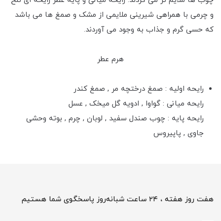
چوب ها ملایم تر می گردند. رایحه میانی و پایه عطر رایحه ای تلخ
و چرمی با همراهی شیرینی ملایمی از مشک و صمغ ها می باشد
که حسی گرم و جذاب به وجود می آوردند.
هرم عطر
رایحه اولیه : صمغ درختچه مر , صمغ کندر
رایحه میانی : گواوا , ادویه گل میخک , عسل
رایحه پایه : چوب صندل سفید , لوبان , چرم , بوته وحشی
جاوی , پاپیروس
هفت روز هفته ، ۲۴ ساعت شبانه‌روز پاسخگوی شما هستیم