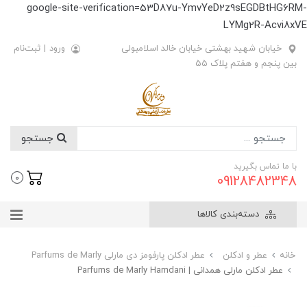
google-site-verification=53D87u-YmvYeD2z9sEGDBtHG6RM-
LYMg2R-Acvi8xVE
خیابان شهید بهشتی خیابان خالد اسلامبولی
ورود
|
ثبت‌نام
بین پنجم و هفتم پلاک 55
جستجو
با ما تماس بگیرید
09128482348
0
دسته‌بندی کالاها
خانه
عطر و ادکلن
عطر ادکلن پارفومز دی مارلی Parfums de Marly
عطر ادکلن مارلی همدانی | Parfums de Marly Hamdani