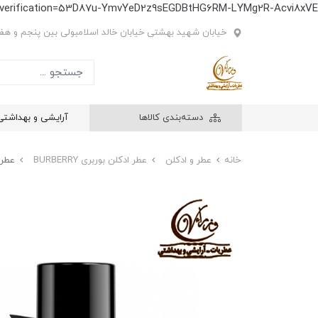
e-verification=53D87u-YmvYeD2z9sEGDBtHG6RM-LYMg2R-Acvi8xVE
خیابان شهید بهشتی خیابان خالد اسلامبولی بین پنجم و هفتم
دسته‌بندی کالاها
آرایشی و بهداشتی
خانه
عطر و ادکلن
عطر ادکلن بوربری BURBERRY
عطر ادک