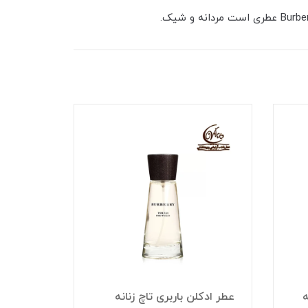
عطر ادک
ه
عطر ادکلن باربری تاچ زنانه