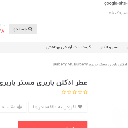
google-sit
 پلاک 55
با 
جستجو
48
عطر و ادکلن
گیفت ست آرایشی بهداشتی
لن باربری مستر باربری Burberry Mr. Burberry
عطر ادکلن باربری مستر باربری rberry Mr. Burberry
افزودن به علاقه‌مندی‌ها
مقایسه 