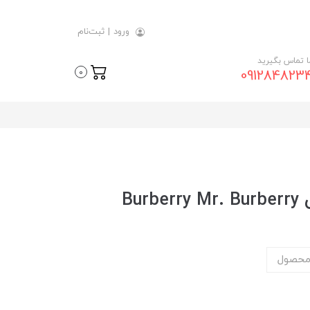
ورود
|
ثبت‌نام
ما تماس بگیرید
091284823
0
Bu
محصول