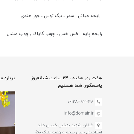
رایحه میانی : سدر ، برگ توس ، جوز هندی
رایحه پایه : خس خس ، چوب گایاک , چوب صندل
هفت روز هفته ، ۲۴ ساعت شبانه‌روز
درباره ما
پاسخگوی شما هستیم
09128482348
info@domain.ir
خیابان شهید بهشتی خیابان خالد
اسلامبولی بین پنجم و هفتم پلاک 55