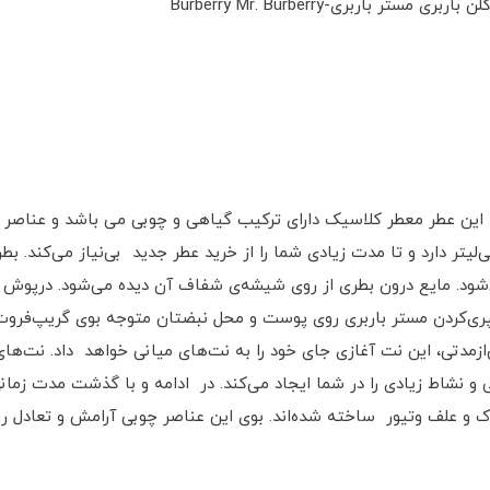
اربری مستر باربری-Burberry Mr. Burberry
ر ادکلن باربری مستر باربری-Burberry Mr. Burberry، این عطر معطر کلاسیک داراى تركيب گياهى و چ
س مى باشند. مستر باربری حجمی برابر با 100 میلی‌لیتر دارد و تا مدت زیادی شما را از خرید عطر ج
ی‌شود. مایع درون بطری از روی شیشه‌ی شفاف آن دیده می‌شود. درپوش 
‌کردن مستر باربری روی پوست و محل نبضتان متوجه بوی گریپ‌فروت،
ازمدتی، این نت آغازی جای خود را به نت‌های میانی خواهد داد. نت‌ه
و نشاط زیادی را در شما ایجاد می‌کند. در ادامه و با گذشت مدت ‌زمانی
اک و علف وتیور ساخته شده‌اند. بوی این عناصر چوبی آرامش و تعادل 