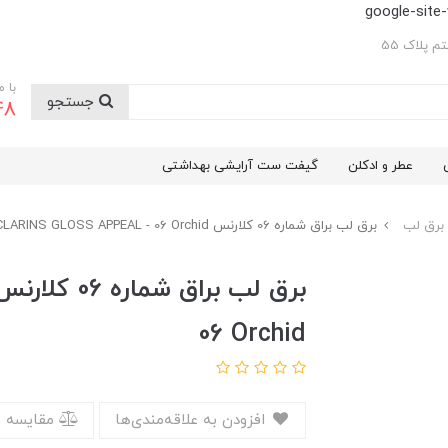
google-sit
 پلاک 55
با 
جستجو
48
عطر و ادکلن
گیفت ست آرایشی بهداشتی
برق لب
برق لب براق شماره 06 کلارنس CLARINS GLOSS APPEAL - 06 Orchid
06 Orchid
افزودن به علاقه‌مندی‌ها
مقایسه 