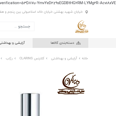
e-verification=53D87u-YmvYeD2z9sEGDBtHG6RM-LYMg2R-Acvi8xVE
خیابان شهید بهشتی خیابان خالد اسلامبولی بین پنجم و هفتم
دسته‌بندی کالاها
آرایشی و بهداشتی
خانه
آرایشی و بهداشتی
کلارنس CLARINS
رژلب