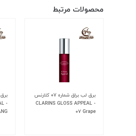
محصولات مرتبط
راق شماره 10 کلارنس
برق لب براق شماره 07 کلارنس
L -
CLARINS GLOSS APPEAL -
CLAR
ANG
07 Grape