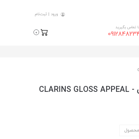
ورود
|
ثبت‌نام
ما تماس بگیرید
091284823
0
برق لب براق شماره 06 کلارنس CLARINS GLOSS APPEAL -
محصول