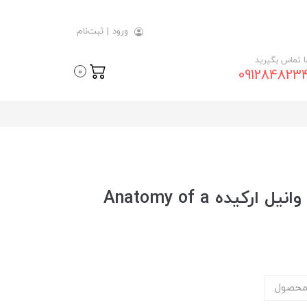
ورود
|
ثبت‌نام
ما تماس بگیرید
091284823
0
عطر ادکلن آناتومی یک عطر - وانیل ارکیده Anatomy of a
محصول