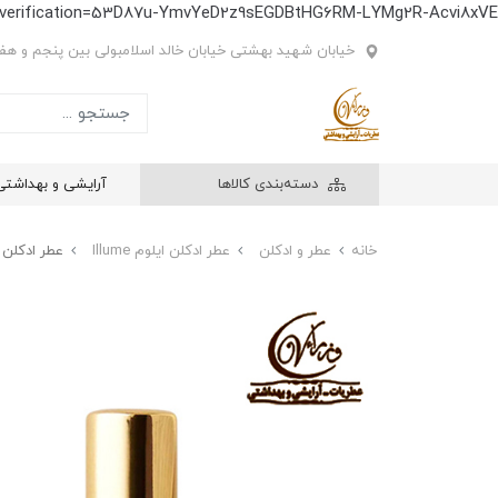
e-verification=53D87u-YmvYeD2z9sEGDBtHG6RM-LYMg2R-Acvi8xVE
خیابان شهید بهشتی خیابان خالد اسلامبولی بین پنجم و هفتم
دسته‌بندی کالاها
آرایشی و بهداشتی
خانه
عطر و ادکلن
عطر ادکلن ایلوم Illume
عطر ادکلن آناتومی یک