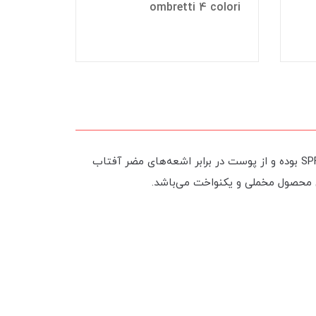
TE KIT
ombretti 4 colori
کامپکت اور لستینگ کلارینس دارای بافت ابریشمی و لطیف بوده و به خوبی بر روی پوست قرار می‌گیرد. این محصول دارای SPF 15 بوده و از پوست در برابر اشعه‌های مضر آفتاب
 محصول مخملی و یکنواخت می‌باشد.