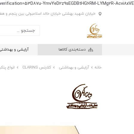
e-verification=53D87u-YmvYeD2z9sEGDBtHG6RM-LYMg2R-Acvi8xVE
خیابان شهید بهشتی خیابان خالد اسلامبولی بین پنجم و هفتم
دسته‌بندی کالاها
آرایشی و بهداشتی
خانه
آرایشی و بهداشتی
کلارنس CLARINS
انواع پنک