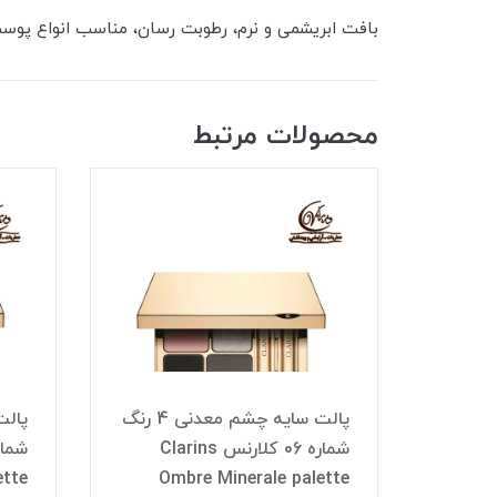
بافت ابریشمی و نرم، رطوبت رسان، مناسب انواع پو
محصولات مرتبط
پالت سایه چشم معدنی 4 رنگ
پالت سایه چشم معدنی 4 رنگ
Clarins
شماره 06 کلارنس Clarins
ette
Ombre Minerale palette
O