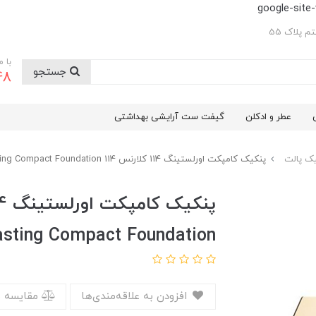
google-sit
 پلاک 55
با 
جستجو
48
عطر و ادکلن
گیفت ست آرایشی بهداشتی
یک پالت
پنکیک کامپکت اورلستینگ 114 کلارنس 114 Clarins Everlasting Compact Foundation
asting Compact Foundation
افزودن به علاقه‌مندی‌ها
مقایسه 