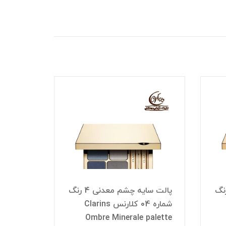
ه چشم معدنی 4 رنگ
پالت سایه چشم معدنی 4 رنگ
شماره 04 کلارنس Clarins
کیت پال
 MAKE-
Ombre Minerale palette