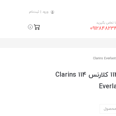
ورود
|
ثبت‌نام
ما تماس بگیرید
091284823
0
پنکیک کامپکت اورلستینگ 114 کلارنس 114 Clarins
Everl
محصول