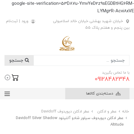
google-site-verification=53D87u-YmvYeD2z9sEGDBtHG6RM-
LYMg2R-Acvi8xVE
خیابان شهید بهشتی خیابان خالد اسلامبولی
ورود
|
ثبت‌نام
بین پنجم و هفتم پلاک 55
جستجو
با ما تماس بگیرید
09128482348
0
دسته‌بندی کالاها
خانه
عطر و ادکلن
عطر ادکلن دیویدوف Davidoff
عطر ادکلن دیویدوف سیلور شادو آلتیتود Davidoff Silver Shadow
Altitude