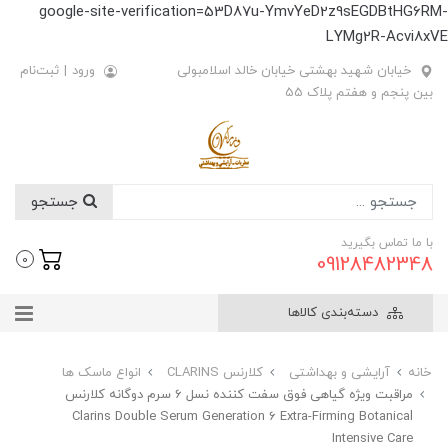
google-site-verification=53D87u-YmvYeD2z9sEGDBtHG6RM-
LYMg2R-Acvi8xVE
خیابان شهید بهشتی خیابان خالد اسلامبولی
ورود
|
ثبت‌نام
بین پنجم و هفتم پلاک 55
جستجو
با ما تماس بگیرید
09128482348
0
دسته‌بندی کالاها
خانه
آرایشی و بهداشتی
کلارنس CLARINS
انواع ماسک ها
مراقبت ویژه گیاهی فوق سفت کننده نسل 6 سرم دوگانه کلارنس
Clarins Double Serum Generation 6 Extra-Firming Botanical
Intensive Care