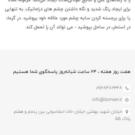
را با رنگ‌های غنی و نتایج طولانی‌مدت ایجاد می‌کند. فرموله شده
برای ایجاد رنگ شدید و نگه داشتن چشم های دراماتیک. به تنهایی
یا برای برجسته کردن سایه چشم مورد علاقه خود بپوشید. در گرما،
در استخر، در ساحل بپوشید - می تواند آن را تحمل کند
هفت روز هفته ، ۲۴ ساعت شبانه‌روز پاسخگوی شما هستیم
09128482348
info@domain.ir
خیابان شهید بهشتی خیابان خالد اسلامبولی بین پنجم و هفتم
پلاک 55