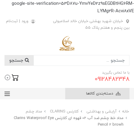
google-site-verification=53D87u-YmvYeD2z9sEGDBtHG6RM-
LYMg2R-Acvi8xVE
خیابان شهید بهشتی خیابان خالد اسلامبولی
ورود
|
ثبت‌نام
بین پنجم و هفتم پلاک 55
جستجو
با ما تماس بگیرید
09128482348
0
دسته‌بندی کالاها
خانه
آرایشی و بهداشتی
کلارنس CLARINS
مداد چشم
مداد خط چشم ضد آب 02 قهوه ای کلارنس Clarins Waterproof Eye
Pencil 2 browh